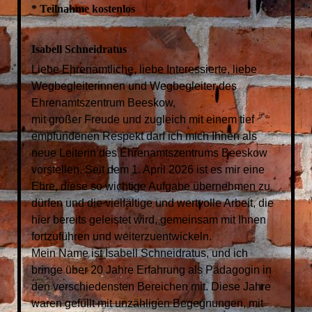
* Teilnahme kostenlos
Isabell Schneidratus
Liebe Ehrenamtliche, liebe Interessierte, liebe
Wegbegleiterinnen und Wegbegleiter des
Ehrenamtszentrum Beeskow,
mit großer Freude und zugleich mit einem tief
empfundenen Respekt darf ich mich Ihnen als
neue Leiterin des Ehrenamtszentrums Beeskow
vorstellen. Seit dem 1. April 2026 ist es mir eine
Ehre, diese so wichtige Aufgabe übernehmen zu
dürfen und die vielfältige und wertvolle Arbeit, die
hier bereits geleistet wird, gemeinsam mit Ihnen
fortzuführen und weiterzuentwickeln.
Mein Name ist Isabell Schneidratus, und ich
bringe über 20 Jahre Erfahrung als Pädagogin in
den verschiedensten Bereichen mit. Diese Jahre
waren gefüllt mit unzähligen Begegnungen, mit