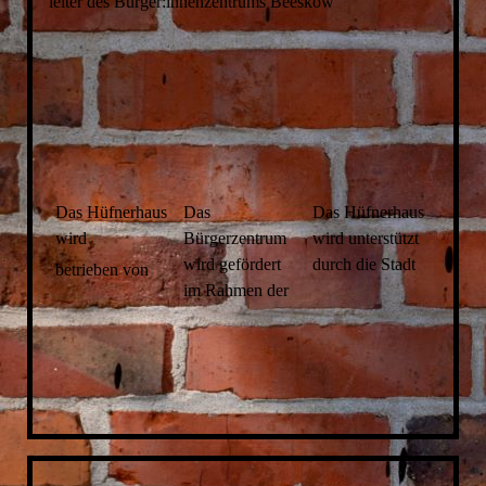
leiter des Bürger:innenzentrums Beeskow
Das Hüfnerhaus
Das
Das Hüfnerhaus
wird
Bürgerzentrum
wird unterstützt
wird gefördert
durch die Stadt
betrieben von
im Rahmen der