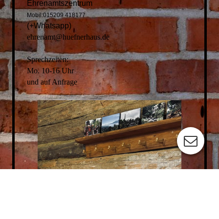
Ehrenamtszentrum
Mobil:015209 418177
(+Whatsapp)
ehrenamt@huefnerhaus.de
Sprechzeiten:
Mo. 10-16 Uhr
und auf Anfrage