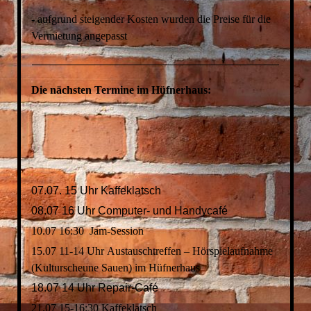
- aufgrund steigender Kosten wurden die Preise für die
Vermietung angepasst
Die nächsten Termine im Hüfnerhaus:
07.07. 15 Uhr Kaffeklatsch
08.07 16 Uhr Computer- und Handycafé
10.07 16:30 Jam-Session
15.07 11-14 Uhr Austauschtreffen – Hörspielaufnahme
(Kulturscheune Sauen) im Hüfnerhaus
18.07 14 Uhr Repair-Café
21.07 15-16:30 Kaffeklatsch