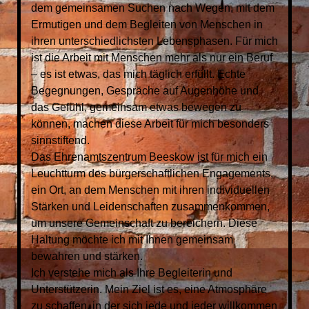
dem gemeinsamen Suchen nach Wegen, mit dem
Ermutigen und dem Begleiten von Menschen in
ihren unterschiedlichsten Lebensphasen. Für mich
ist die Arbeit mit Menschen mehr als nur ein Beruf
– es ist etwas, das mich täglich erfüllt. Echte
Begegnungen, Gespräche auf Augenhöhe und
das Gefühl, gemeinsam etwas bewegen zu
können, machen diese Arbeit für mich besonders
sinnstiftend.
Das Ehrenamtszentrum Beeskow ist für mich ein
Leuchtturm des bürgerschaftlichen Engagements,
ein Ort, an dem Menschen mit ihren individuellen
Stärken und Leidenschaften zusammenkommen,
um unsere Gemeinschaft zu bereichern. Diese
Haltung möchte ich mit Ihnen gemeinsam
bewahren und stärken.
Ich verstehe mich als Ihre Begleiterin und
Unterstützerin. Mein Ziel ist es, eine Atmosphäre
zu schaffen, in der sich jede und jeder willkommen