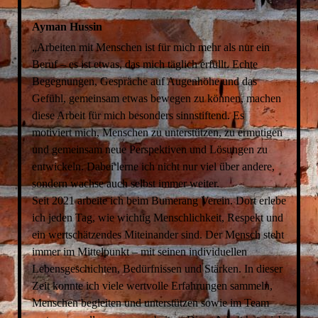
Ayman Hussin
„Arbeiten mit Menschen ist für mich mehr als nur ein
Beruf – es ist etwas, das mich täglich erfüllt. Echte
Begegnungen, Gespräche auf Augenhöhe und das
Gefühl, gemeinsam etwas bewegen zu können, machen
diese Arbeit für mich besonders sinnstiftend. Es
motiviert mich, Menschen zu unterstützen, zu ermutigen
und gemeinsam neue Perspektiven und Lösungen zu
entwickeln. Dabei lerne ich nicht nur viel über andere,
sondern wachse auch selbst immer weiter.
Seit 2021 arbeite ich beim Bumerang Verein. Dort erlebe
ich jeden Tag, wie wichtig Menschlichkeit, Respekt und
ein wertschätzendes Miteinander sind. Der Mensch steht
immer im Mittelpunkt – mit seinen individuellen
Lebensgeschichten, Bedürfnissen und Stärken. In dieser
Zeit konnte ich viele wertvolle Erfahrungen sammeln,
Menschen begleiten und unterstützen sowie im Team