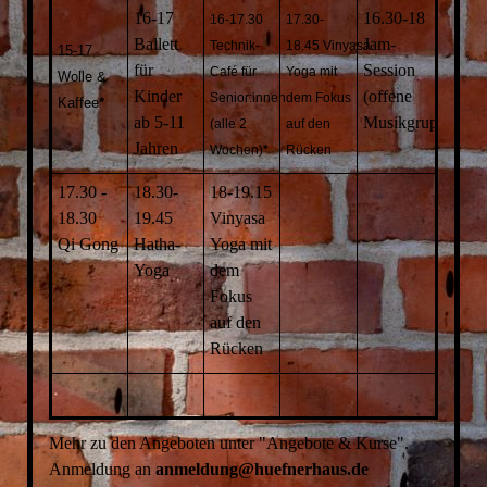
16-17
16.30-18
16-17.30
17.30-
Ballett
Jam-
Technik-
18.45 Vinyasa
15-17
für
Session
Café für
Yoga mit
Wolle &
Kinder
(offene
Senior:innen
dem Fokus
Kaffee
*
ab 5-11
Musikgruppe)
*
(alle 2
auf den
Jahren
Wochen)
*
Rücken
17.30 -
18.30-
18-19.15
18.30
19.45
Vinyasa
Qi Gong
Hatha-
Yoga mit
Yoga
dem
Fokus
auf den
Rücken
Mehr zu den Angeboten unter "Angebote & Kurse".
Anmeldung an
anmeldung
@huefnerhaus.de