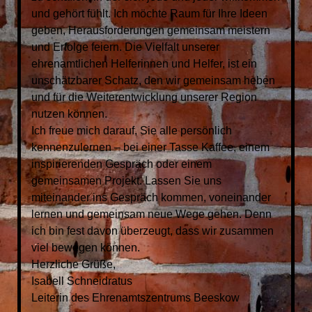
und gehört fühlt. Ich möchte Raum für Ihre Ideen
geben, Herausforderungen gemeinsam meistern
und Erfolge feiern. Die Vielfalt unserer
ehrenamtlichen Helferinnen und Helfer, ist ein
unschätzbarer Schatz, den wir gemeinsam heben
und für die Weiterentwicklung unserer Region
nutzen können.
Ich freue mich darauf, Sie alle persönlich
kennenzulernen – bei einer Tasse Kaffee, einem
inspirierenden Gespräch oder einem
gemeinsamen Projekt. Lassen Sie uns
miteinander ins Gespräch kommen, voneinander
lernen und gemeinsam neue Wege gehen. Denn
ich bin fest davon überzeugt, dass wir zusammen
viel bewegen können.
Herzliche Grüße,
Isabell Schneidratus
Leiterin des Ehrenamtszentrums Beeskow