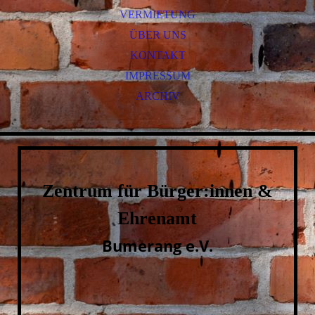
VERMIETUNG
ÜBER UNS
KONTAKT
IMPRESSUM
ARCHIV
Zentrum für Bürger:innen &
Ehrenamt
Bumerang e.V.