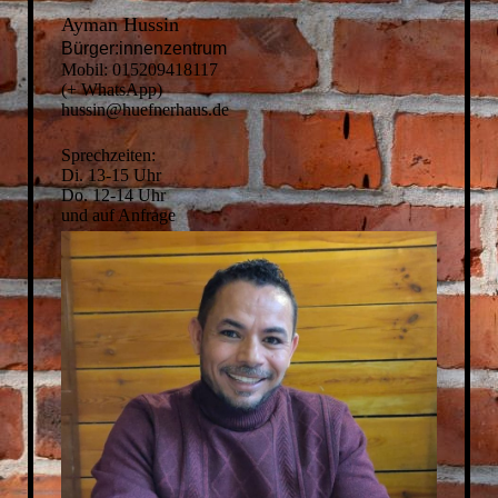
Ayman Hussin
Bürger:innenzentrum
Mobil: 015209418117
(+ WhatsApp)
hussin@huefnerhaus.de
Sprechzeiten:
Di. 13-15 Uhr
Do. 12-14 Uhr
und auf Anfrage