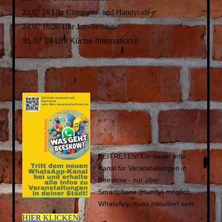
22.07 16 Uhr Computer- und Handycafé
24.07 16:30 Uhr Jam-Session
31.07 14 Uhr Küche-International
BEITRETEN! Ein neuer Info-
Kanal für Veranstaltungen in
Beeskow - nur über
Smartphone (Handy) möglich,
WhatsApp muss installiert sein:
HIER KLICKEN