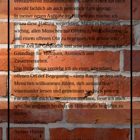
vertrauensvoll zusammenarbeiten. Diese Arbeit hat mich
sowohl fachlich als auch persönlich stark geprägt.
In meiner neuen Aufgabe im Hüfnerhaus möchte ich
genau diese Haltung weiterleben. Mir ist es besonders
wichtig, allen Menschen mit Offenheit, Wertschätzung
und einem offenen Ohr zu begegnen. Ich nehme mir
gerne Zeit für Gespräche und sehe jede Begegnung als
Grundlage für Vertrauen, Austausch und
Zusammenarbeit.
Das Hüfnerhaus verstehe ich als einen lebendigen,
offenen Ort der Begegnung – einen Raum, in dem sich
Menschen willkommen fühlen, sich austauschen,
voneinander lernen und gemeinsam wachsen können.
Für alle, die mich kennenlernen möchten, freue ich mich
sehr, Sie und euch herzlich im Hüfnerhaus begrüßen zu
dürfen.“
Herzliche Grüße,
Ayman Hussin